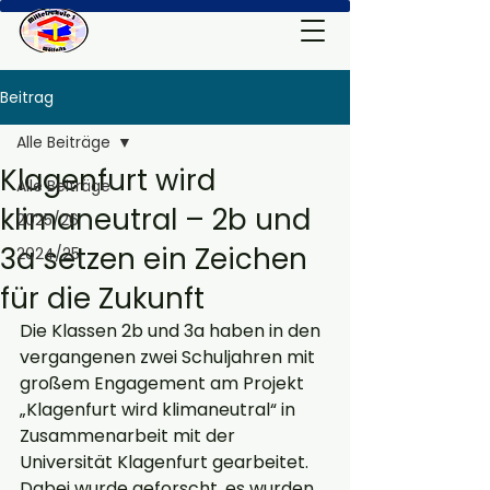
Beitrag
Alle Beiträge
Klagenfurt wird
Alle Beiträge
klimaneutral – 2b und
2025/26
3a setzen ein Zeichen
2024/25
für die Zukunft
Die Klassen 2b und 3a haben in den 
vergangenen zwei Schuljahren mit 
großem Engagement am Projekt 
„Klagenfurt wird klimaneutral“ in 
Zusammenarbeit mit der 
Universität Klagenfurt gearbeitet.
Dabei wurde geforscht, es wurden 