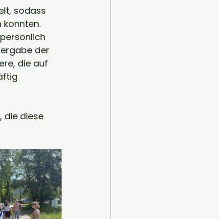
t, sodass 
 konnten.
persönlich 
bergabe der 
re, die auf 
ftig 
 die diese 